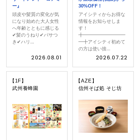
ー』
30%OFF！
頭皮や髪質の変化が気
アイシティからお得な
になり始めた大人女性
情報をお知らせしま
へ年齢とともに感じる
す！
✔︎髪のうねり✔︎パサつ
╋━━━━━━━━━
き✔︎ハリ...
━╋アイシティ初めて
の方は使い捨...
2026.08.01
2026.07.22
【1F】
【AZE】
武州養蜂園
信州そば処 そじ坊