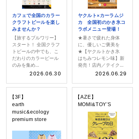
カフェで全国のカラー
ヤクルト×カーラムジ
クラフトビールを楽し
カ 全国初のかき氷コ
みませんか？
ラボメニュー登場！
【旅するブルワリー】
★暑さで疲れた身体
スタート！ 全国クラフ
に、優しいご褒美を
トビールの中でも、こ
★【ヤクルトかき氷
だわりのカラービール
はちみつレモン味】新
のみを集め...
発売！店内／テイク...
2026.06.30
2026.06.29
【3F】
【AZE】
earth
MOMI&TOY'S
music&ecology
premium store