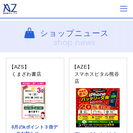
フロアガイド
ショップニュース
shop news
ショップ一覧
【AZS】
【AZE】
イベント&ニュース
くまざわ書店
スマホスピタル熊谷
店
ショップニュース
営業案内・アクセス
8月のkポイント３倍デ
採用情報