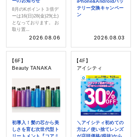
ーのお知らせ
iPhone&Androidバッ
テリー交換キャンペー
8月のKポイント３倍デ
ン
ーは16(日)28(金)29(土)
イベントスケジュール
となっております。 お
取り置...
2026.08.06
2026.08.03
よくある質問
お問い合わせ
【6F】
【4F】
Beauty TANAKA
アイシティ
出店募集
Select Language
▼
会社情報
個人情報保護方針
初導入！髪の芯から美
＼アイシティ初めての
しさを育む次世代型ト
方は／使い捨てレンズ
リートメント『コアミ
が店頭価格(税抜)から