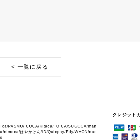
<
一覧に戻る
クレジット
uica/PASMO/ICOCA/Kitaca/TOICA/SUGOCA/man
ca/nimoca/はやかけん/iD/Quicpay/Edy/WAON/nan
co