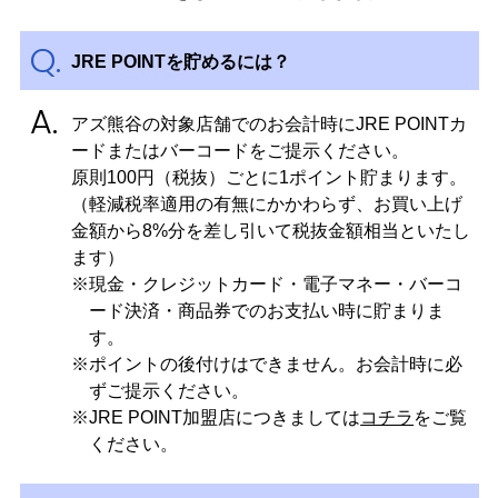
JRE POINTを貯めるには？
イベントスケジュール
アズ熊谷の対象店舗でのお会計時にJRE POINTカ
よくある質問
ードまたはバーコードをご提示ください。
原則100円（税抜）ごとに1ポイント貯まります。
（軽減税率適用の有無にかかわらず、お買い上げ
お問い合わせ
金額から8%分を差し引いて税抜金額相当といたし
ます）
※現金・クレジットカード・電子マネー・バーコ
出店募集
ード決済・商品券でのお支払い時に貯まりま
す。
Select Language
▼
※ポイントの後付けはできません。お会計時に必
ずご提示ください。
会社情報
個人情報保護方針
※JRE POINT加盟店につきましては
コチラ
をご覧
ください。