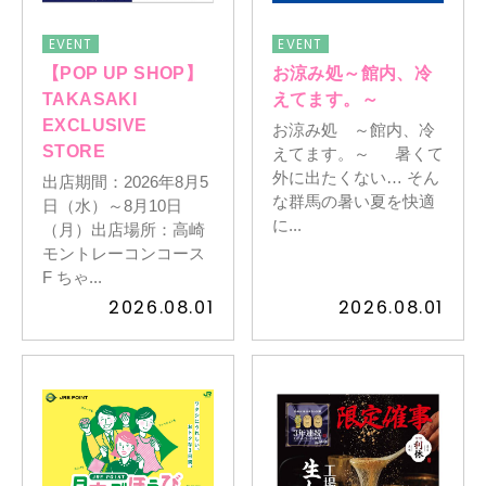
EVENT
EVENT
イベントスケジュール
【POP UP SHOP】
お涼み処～館内、冷
TAKASAKI
えてます。～
EXCLUSIVE
お涼み処 ～館内、冷
よくある質問
STORE
えてます。～ 暑くて
外に出たくない… そん
出店期間：2026年8月5
な群馬の暑い夏を快適
日（水）～8月10日
お問い合わせ
に...
（月）出店場所：高崎
モントレーコンコース
F ちゃ...
出店募集
2026.08.01
2026.08.01
Select Language
▼
会社情報
個人情報保護方針