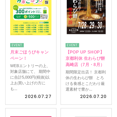
EVENT
EVENT
月末ごほうびキャン
【POP UP SHOP】
ペーン！
京都利休 生わらび餅
高崎店（7月・8月）
WEBエントリーの上、
対象店舗にて、 期間中
期間限定出店！ 京都利
に合計5,000円(税抜)以
休の生わらび餅 とろ
上お買い上げの方に
ける食感とこだわり厳
も...
選素材で豊か...
2026.07.27
2026.07.20