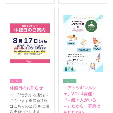
NEWS
EVENT
休館日のお知らせ
「アトツギマルシ
ェ」VOL.4開催！
※一部営業する店舗が
『～継ぐ人がいる
ございます※最新情報
～』だから、群馬は
はこちらの公式HPに順
次更新いたします
あたたかい。