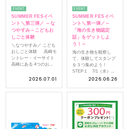
EVENT
EVENT
SUMMER FESイベ
SUMMER FESイベ
ント＼第三弾／ ～な
ント＼第一弾／～
つやすみ～こどもお
「海の生き物認定
しごと体験
証」をゲットしよ
う！～
＼なつやすみ／ こども
おしごと体験 高崎モ
海の生き物を観察し
ントレー・イーサイト
て、体験してスタンプ
高崎にある 4つのお...
を３つ集めよう！
STEP１ 7/1（水）...
2026.07.01
2026.06.26