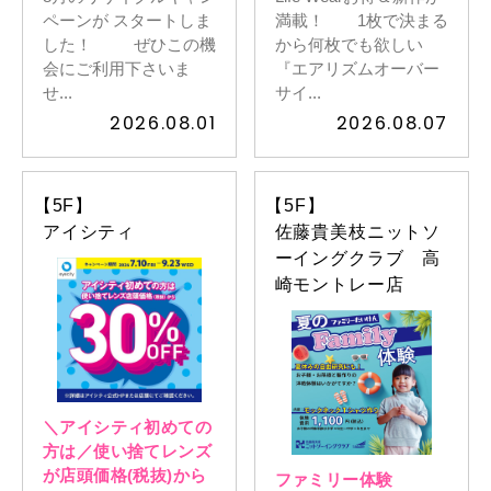
ペーンが スタートしま
満載！ 1枚で決まる
した！ ぜひこの機
から何枚でも欲しい
会にご利用下さいま
『エアリズムオーバー
せ...
サイ...
2026.08.01
2026.08.07
【5F】
【5F】
アイシティ
佐藤貴美枝ニットソ
ーイングクラブ 高
崎モントレー店
＼アイシティ初めての
方は／使い捨てレンズ
が店頭価格(税抜)から
ファミリー体験