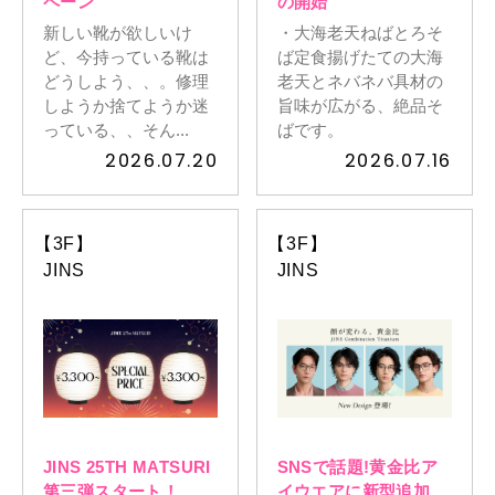
ペーン
の開始
新しい靴が欲しいけ
・大海老天ねばとろそ
ど、今持っている靴は
ば定食揚げたての大海
どうしよう、、。修理
老天とネバネバ具材の
しようか捨てようか迷
旨味が広がる、絶品そ
っている、、そん...
ばです。
2026.07.20
2026.07.16
【3F】
【3F】
JINS
JINS
JINS 25TH MATSURI
SNSで話題!黄金比ア
第三弾スタート！
イウエアに新型追加