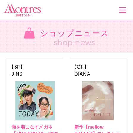
ショップニュース
フロアガイド
shop news
ショップ一覧
【3F】
【CF】
イベント&ニュース
JINS
DIANA
ショップニュース
営業案内・アクセス
旬を着こなすメガネ
新作【mellow
採用情報