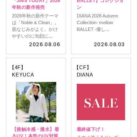
「JINS TODAY」2026
BALLET】コレクショ
年秋の新作発売
ン
2026年秋の新作テーマ
DIANA 2026 Autumn
イベントスケジュール
は「Noble & Clean」。
Collection- mellow
肌なじみがよく、かけ
BALLET -優し...
やすいのに旬顔に...
よくある質問
2026.08.06
2026.08.03
お問い合わせ
【4F】
【CF】
KEYUCA
DIANA
出店募集
Select Language
▼
会社情報
個人情報保護方針
【接触冷感・撥水】着
最終値下げ！
るUV！本気のUV対策