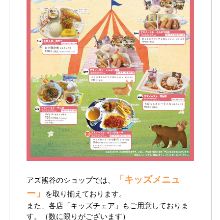
イベントスケジュール
よくある質問
お問い合わせ
出店募集
Select Language
▼
「キッズメニュ
アズ熊谷のショップでは、
会社情報
個人情報保護方針
ー」
を取り揃えております。
また、各店「キッズチェア」もご用意しておりま
す。（数に限りがございます）