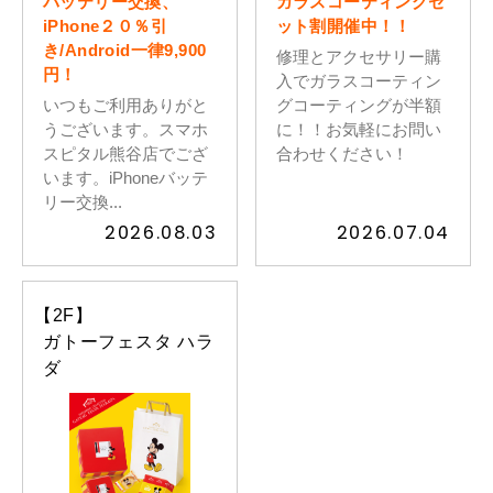
バッテリー交換、
ガラスコーティングセ
iPhone２０％引
ット割開催中！！
き/Android一律9,900
イベントスケジュール
修理とアクセサリー購
円！
入でガラスコーティン
いつもご利用ありがと
グコーティングが半額
うございます。スマホ
に！！お気軽にお問い
よくある質問
スピタル熊谷店でござ
合わせください！
います。iPhoneバッテ
リー交換...
お問い合わせ
2026.08.03
2026.07.04
出店募集
【2F】
ガトーフェスタ ハラ
Select Language
▼
ダ
会社情報
個人情報保護方針