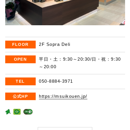
2F Sopra Deli
FLOOR
平日・土：9:30～20:30/日・祝：9:30
OPEN
～20:00
050-8884-3971
TEL
https://msuikouen.jp/
公式HP