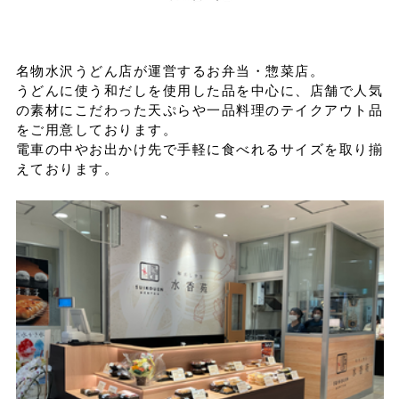
イベントスケジュール
名物水沢うどん店が運営するお弁当・惣菜店。
うどんに使う和だしを使用した品を中心に、店舗で人気
よくある質問
の素材にこだわった天ぷらや一品料理のテイクアウト品
をご用意しております。
電車の中やお出かけ先で手軽に食べれるサイズを取り揃
お問い合わせ
えております。
出店募集
Select Language
▼
会社情報
個人情報保護方針