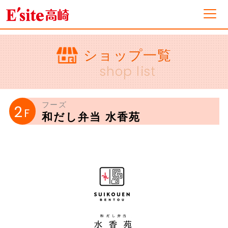
フロアガイド
ショップ一覧
shop list
ショップ一覧
フーズ
2
F
和だし弁当 水香苑
イベント&ニュース
ショップニュース
営業案内・アクセス
採用情報