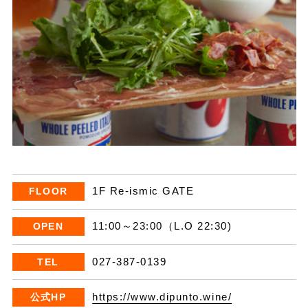
1F Re-ismic GATE
FLOOR
11:00～23:00（L.O 22:30)
OPEN
027-387-0139
TEL
https://www.dipunto.wine/
公式HP