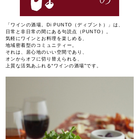
イベントスケジュール
「ワインの酒場。Di PUNTO（ディプント）」は、
日常と非日常の間にある句読点（PUNTO）。
よくある質問
気軽にワインとお料理を楽しめる、
地域密着型のコミュニティー。
それは、居心地のいい空間であり、
お問い合わせ
オンからオフに切り替えられる、
上質な活気あふれる“ワインの酒場”です。
出店募集
Select Language
▼
会社情報
個人情報保護方針