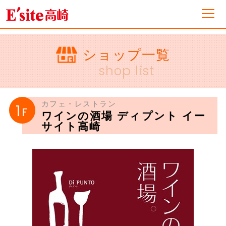
フロアガイド
ショップ一覧
shop list
ショップ一覧
カフェ・レストラン
1
F
ワインの酒場 ディプント イー
イベント&ニュース
サイト高崎
ショップニュース
営業案内・アクセス
採用情報