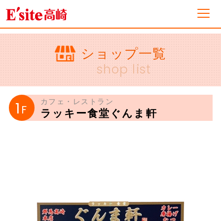
フロアガイド
ショップ一覧
shop list
ショップ一覧
カフェ・レストラン
1
F
ラッキー食堂ぐんま軒
イベント&ニュース
ショップニュース
営業案内・アクセス
採用情報