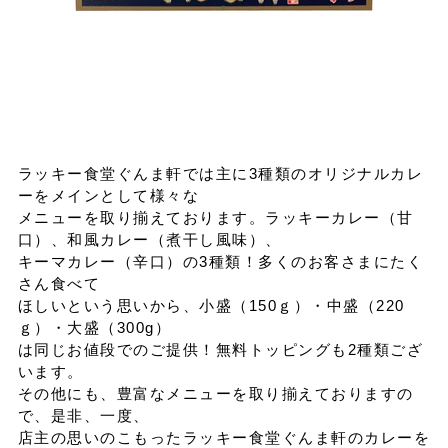
イベントスケジュール
よくある質問
ラッキー食堂ぐんま軒では主に3種類のオリジナルカレ
お問い合わせ
ーをメインとして様々な
メニューを取り揃えております。ラッキーカレー（甘
口）、和風カレー（煮干し風味）、
出店募集
キーマカレー（辛口）の3種類！多くのお客さまにたく
さん食べて
ほしいという思いから、小盛（150ｇ）・中盛（220
Select Language
▼
ｇ）・大盛（300g）
は同じお値段でのご提供！無料トッピングも2種類ござ
会社情報
個人情報保護方針
います。
その他にも、豊富なメニューを取り揃えておりますの
で、是非、一度、
店主の思いのこもったラッキー食堂ぐんま軒のカレーを