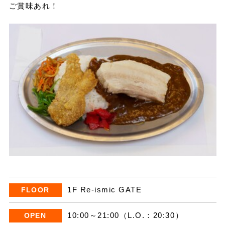
ご賞味あれ！
1F Re-ismic GATE
FLOOR
10:00～21:00（L.O.：20:30）
OPEN