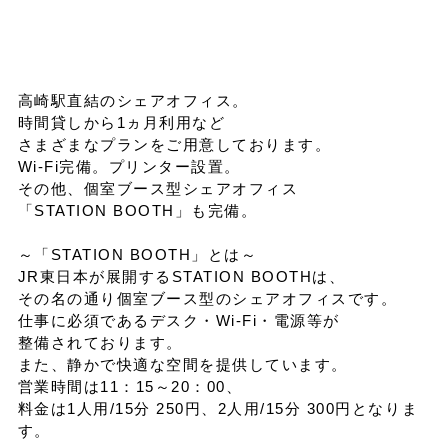
イベントスケジュール
高崎駅直結のシェアオフィス。
よくある質問
時間貸しから1ヵ月利用など
さまざまなプランをご用意しております。
Wi-Fi完備。プリンター設置。
お問い合わせ
その他、個室ブース型シェアオフィス
「STATION BOOTH」も完備。
出店募集
～「STATION BOOTH」とは～
JR東日本が展開するSTATION BOOTHは、
その名の通り個室ブース型のシェアオフィスです。
Select Language
▼
仕事に必須であるデスク・Wi-Fi・電源等が
整備されております。
また、静かで快適な空間を提供しています。
会社情報
個人情報保護方針
営業時間は11：15～20：00、
料金は1人用/15分 250円、2人用/15分 300円となりま
す。