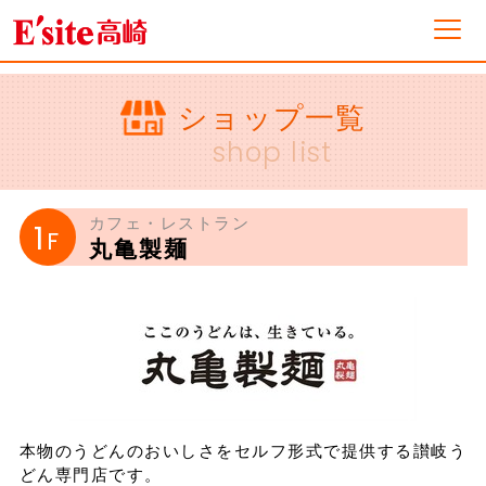
フロアガイド
ショップ一覧
shop list
ショップ一覧
カフェ・レストラン
1
F
丸亀製麺
イベント&ニュース
ショップニュース
営業案内・アクセス
本物のうどんのおいしさをセルフ形式で提供する讃岐う
採用情報
どん専門店です。