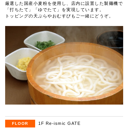
厳選した国産小麦粉を使用し、店内に設置した製麺機で
「打ちたて」「ゆでたて」を実現しています。
イベントスケジュール
トッピングの天ぷらやおむすびもご一緒にどうぞ。
よくある質問
お問い合わせ
出店募集
Select Language
▼
会社情報
個人情報保護方針
1F Re-ismic GATE
FLOOR