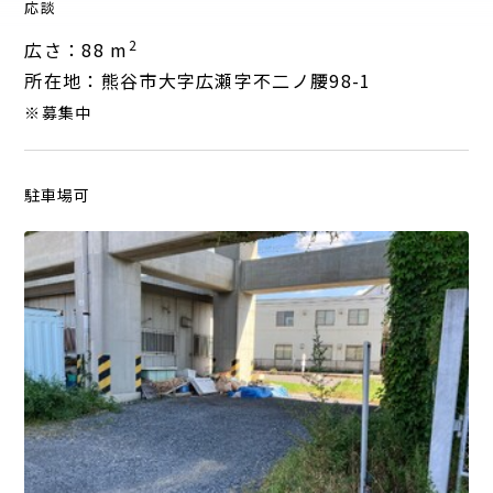
応談
2
広さ：88 m
所在地：熊谷市大字広瀬字不二ノ腰98-1
※募集中
駐車場可