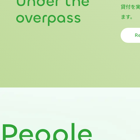
Under the
貸付を実
overpass
ます。
R
People