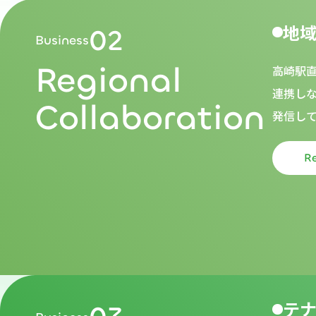
地
02
Business
Regional
高崎駅
連携し
Collaboration
発信し
R
テ