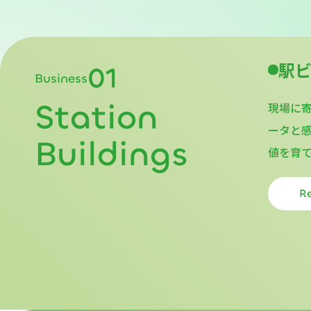
駅
01
Business
Station
現場に
ータと
Buildings
値を育
R