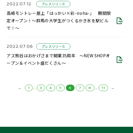
2022.07.12
プレスリリース
高崎モントレー屋上「はっかい×彩-iroha-」 期間限
定オープン！～群馬の大学生がつくるかき氷を駅ビル
で！～
2022.07.06
プレスリリース
アズ熊谷はおかげさまで開業35周年 ～NEW SHOPオ
ープン＆イベント盛だくさん～
←
...
...
→
1
3
4
5
6
7
8
11