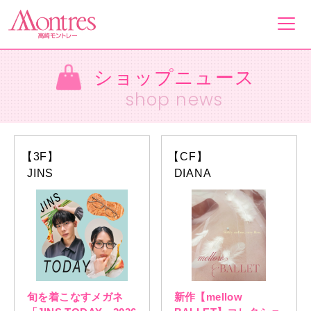
ショップニュース
フロアガイド
shop news
ショップ一覧
【3F】
【CF】
イベント&ニュース
JINS
DIANA
ショップニュース
営業案内・アクセス
旬を着こなすメガネ
新作【mellow
採用情報