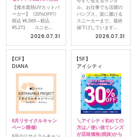
今すぐ使えるサンダ
【撥水遮熱UVカットパ
ル、お仕事でも活躍の
ーカー】《20%OFF!》
パンプス、楽に履ける
税込 ¥6,589→税込
スニーカーまで、最終
¥5,271 ユニセ...
値下げしています...
2026.07.31
2026.07.31
【CF】
【5F】
DIANA
アイシティ
8月リサイクルキャン
＼アイシティ初めての
ペーン開催!
方は／使い捨てレンズ
が店頭価格(税抜)から
8月のリサイクルキャン