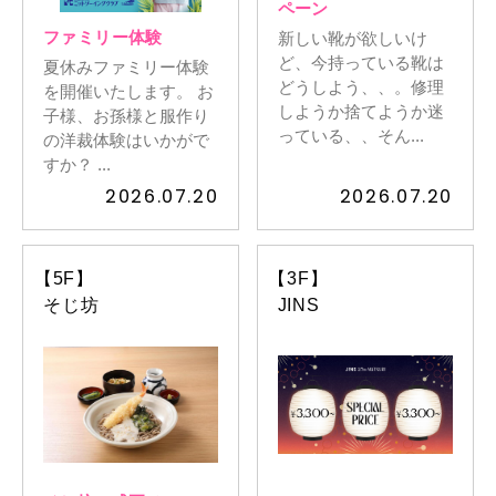
ペーン
ファミリー体験
新しい靴が欲しいけ
ど、今持っている靴は
夏休みファミリー体験
どうしよう、、。修理
を開催いたします。 お
しようか捨てようか迷
子様、お孫様と服作り
っている、、そん...
の洋裁体験はいかがで
すか？ ...
2026.07.20
2026.07.20
【5F】
【3F】
そじ坊
JINS