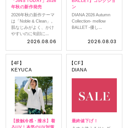
「JINS TODAY」2026
BALLET】コレクショ
年秋の新作発売
ン
2026年秋の新作テーマ
DIANA 2026 Autumn
イベントスケジュール
は「Noble & Clean」。
Collection- mellow
肌なじみがよく、かけ
BALLET -優し...
やすいのに旬顔に...
よくある質問
2026.08.06
2026.08.03
お問い合わせ
【4F】
【CF】
KEYUCA
DIANA
出店募集
Select Language
▼
会社情報
個人情報保護方針
【接触冷感・撥水】着
最終値下げ！
るUV！本気のUV対策