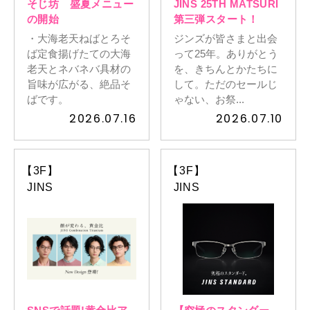
そじ坊 盛夏メニュー
JINS 25TH MATSURI
の開始
第三弾スタート！
・大海老天ねばとろそ
ジンズが皆さまと出会
ば定食揚げたての大海
って25年。ありがとう
老天とネバネバ具材の
を、きちんとかたちに
旨味が広がる、絶品そ
して。ただのセールじ
ばです。
ゃない、お祭...
2026.07.16
2026.07.10
【3F】
【3F】
JINS
JINS