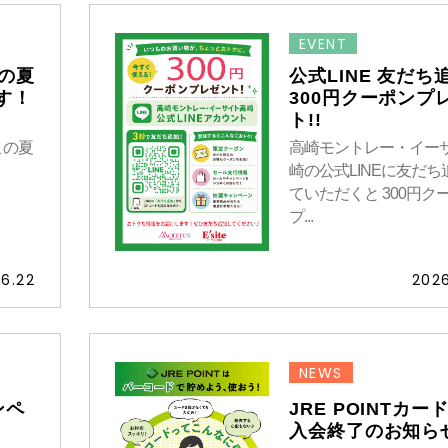
EVENT
この夏
公式LINE 友だち
す！
300円クーポンプ
ト!!
この夏
高崎モントレー・イー
崎の公式LINEに友だち
ていただくと 300円ク
プ...
6.22
2026
NEWS
ンペ
JRE POINTカー
入会終了のお知ら