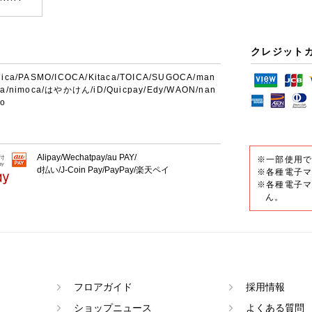
クレジット
uica/PASMO/ICOCA/Kitaca/TOICA/SUGOCA/man
ca/nimoca/はやかけん/iD/Quicpay/Edy/WAON/nan
co
Alipay/Wechatpay/au PAY/
※一部使用
d払い/J-Coin Pay/PayPay/楽天ペイ
※各種電子マ
※各種電子マ
ん。
フロアガイド
採用情報
ショップニュース
よくある質問