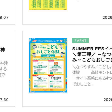
8.07
2026
EVENT
SUMMER FES
】神
＼第三弾／ ～な
み～こどもおしご
に神津
＼なつやすみ／こども
存する
体験 高崎モントレ
場で
ーサイト高崎にある4
でおしごと...
7.30
202