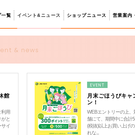
プ一覧
イベント&ニュース
ショップニュース
営業案内
ent & news
EVENT
休館
月末ごほうびキャ
ン！
ご利用
WEBエントリーの上、
りがと
舗にて、期間中に合計5,
サイ
(税抜)以上お買い上げ
れな...