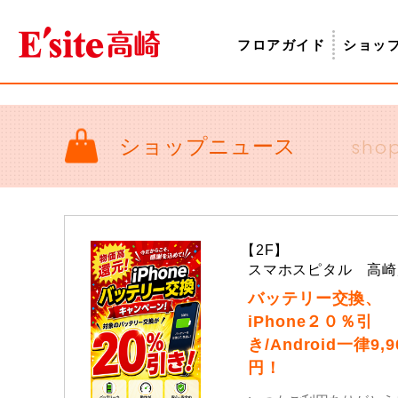
フロアガイド
ショッ
ショップニュース
sho
【2F】
スマホスピタル 高崎
バッテリー交換、
iPhone２０％引
き/Android一律9,9
円！