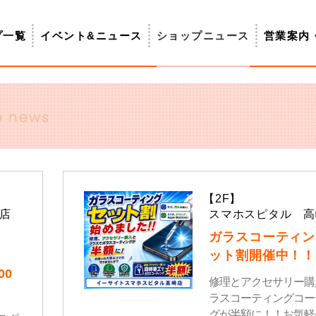
プ一覧
イベント&ニュース
ショップニュース
営業案内
p news
【2F】
店
スマホスピタル 高
ガラスコーティン
ット割開催中！！
00
修理とアクセサリー購
ラスコーティングコー
グが半額に！！お気軽