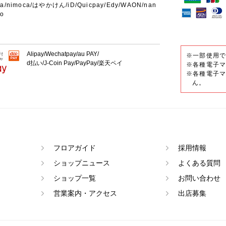
ca/nimoca/はやかけん/iD/Quicpay/Edy/WAON/nan
co
Alipay/Wechatpay/au PAY/
※一部使用
d払い/J-Coin Pay/PayPay/楽天ペイ
※各種電子マ
※各種電子マ
ん。
フロアガイド
採用情報
ショップニュース
よくある質問
ショップ一覧
お問い合わせ
営業案内・アクセス
出店募集