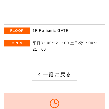
イベントスケジュール
よくある質問
1F Re-ismic GATE
FLOOR
平日8：00〜21：00 土日祝9：00〜
OPEN
お問い合わせ
21：00
出店募集
<
一覧に戻る
Select Language
▼
会社情報
個人情報保護方針