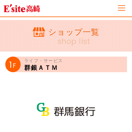
フロアガイド
ショップ一覧
shop list
ショップ一覧
ライフ・サービス
1
F
群銀ＡＴＭ
イベント&ニュース
ショップニュース
営業案内・アクセス
採用情報