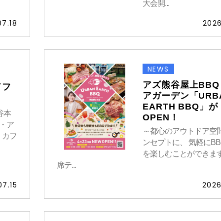
大会開...
07.18
2026
NEWS
アズ熊谷屋上BBQ
ドフ
アガーデン「URB
EARTH BBQ」が
谷本
OPEN！
・ア
～都心のアウトドア空
・カフ
ンセプトに、 気軽にB
を楽しむことができます
席テ...
07.15
2026