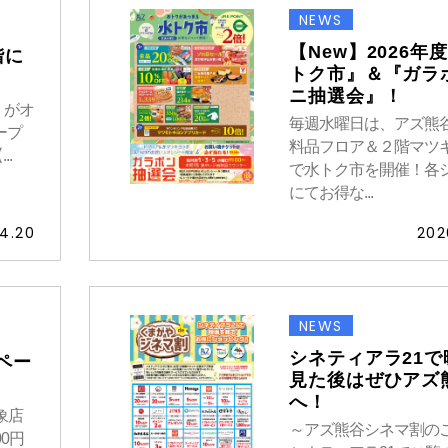
NEWS
【New】2026年
階に
トク市』＆『ガラ
ニ抽選会』！
」がオ
毎週水曜日は、アズ熊
ープ
料品フロア＆２階マツ
..
で水トク市を開催！各
にてお得な...
4.20
202
NEWS
シネティアラ21で
ペー
見た後はぜひアズ
へ！
象店
～アズ熊谷シネマ割の
0円