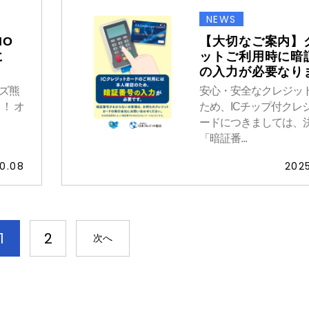
NEWS
IO
【大切なご案内】
に
ットご利用時に暗
の入力が必要なり
アズ熊
安心・安全なクレジッ
！ オ
ため、ICチップ付クレ
ードにつきましては、
「暗証番...
10.08
2025
1
2
次へ