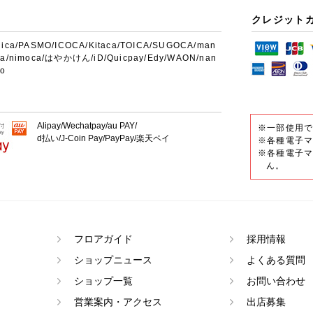
クレジット
uica/PASMO/ICOCA/Kitaca/TOICA/SUGOCA/man
ca/nimoca/はやかけん/iD/Quicpay/Edy/WAON/nan
co
Alipay/Wechatpay/au PAY/
※一部使用
d払い/J-Coin Pay/PayPay/楽天ペイ
※各種電子マ
※各種電子マ
ん。
フロアガイド
採用情報
ショップニュース
よくある質問
ショップ一覧
お問い合わせ
営業案内・アクセス
出店募集