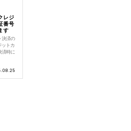
クレジ
証番号
ます
ト決済の
ジットカ
決済時に
.08.25