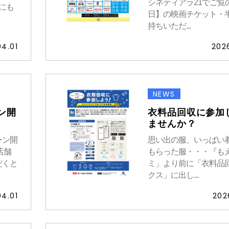
シネティアラ21でご覧
にも
日】の映画チケット・
持ちいただ...
04.01
202
NEWS
ン開
衣料品回収に参加
ませんか？
ーン開
思い出の服、いっぱい
店舗
もらった服・・・『も
だくと
ミ」より前に「衣料品
クス」に出し...
04.01
202