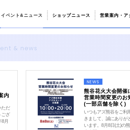
イベント&ニュース
ショップニュース
営業案内・ア
ent & news
NEWS
熊谷花火大会開催
案内
営業時間変更のお
(一部店舗を除く)
いただ
いつもアズ熊谷をご利
うござ
きまして、誠にありが
年8月
います。8月8日(土)の