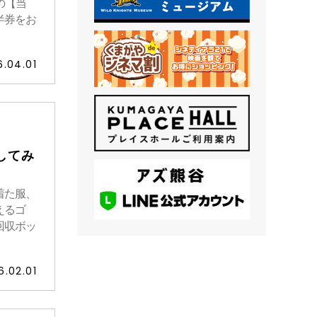
の【当
半券をお
6.04.01
してみ
着た服、
えるゴ
回収ボッ
6.02.01