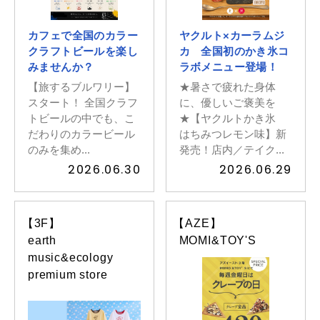
カフェで全国のカラー
ヤクルト×カーラムジ
クラフトビールを楽し
カ 全国初のかき氷コ
みませんか？
ラボメニュー登場！
【旅するブルワリー】
★暑さで疲れた身体
スタート！ 全国クラフ
に、優しいご褒美を
トビールの中でも、こ
★【ヤクルトかき氷
だわりのカラービール
はちみつレモン味】新
のみを集め...
発売！店内／テイク...
2026.06.30
2026.06.29
【3F】
【AZE】
earth
MOMI&TOY'S
music&ecology
premium store