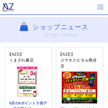
フロアガイド
ショップニュース
shop news
ショップ一覧
【AZS】
【AZE】
イベント&ニュース
くまざわ書店
スマホスピタル熊谷
店
ショップニュース
営業案内・アクセス
8月のkポイント３倍デ
採用情報