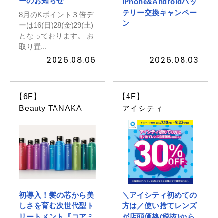
ーのお知らせ
iPhone&Androidバッ
テリー交換キャンペー
8月のKポイント３倍デ
ン
ーは16(日)28(金)29(土)
イベントスケジュール
となっております。 お
取り置...
2026.08.06
2026.08.03
よくある質問
お問い合わせ
【6F】
【4F】
Beauty TANAKA
アイシティ
出店募集
Select Language
▼
会社情報
個人情報保護方針
初導入！髪の芯から美
＼アイシティ初めての
しさを育む次世代型ト
方は／使い捨てレンズ
リートメント『コアミ
が店頭価格(税抜)から