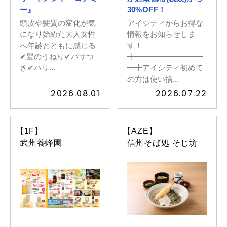
ー』
30%OFF！
頭皮や髪質の変化が気
アイシティからお得な
になり始めた大人女性
情報をお知らせしま
へ年齢とともに感じる
す！
✔︎髪のうねり✔︎パサつ
╋━━━━━━━━━
き✔︎ハリ...
━╋アイシティ初めて
の方は使い捨...
2026.08.01
2026.07.22
【1F】
【AZE】
武州養蜂園
信州そば処 そじ坊