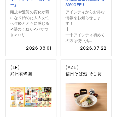
ー』
30%OFF！
頭皮や髪質の変化が気
アイシティからお得な
になり始めた大人女性
情報をお知らせしま
へ年齢とともに感じる
す！
✔︎髪のうねり✔︎パサつ
╋━━━━━━━━━
き✔︎ハリ...
━╋アイシティ初めて
の方は使い捨...
2026.08.01
2026.07.22
【1F】
【AZE】
武州養蜂園
信州そば処 そじ坊