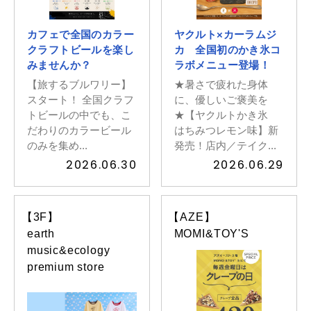
カフェで全国のカラー
ヤクルト×カーラムジ
クラフトビールを楽し
カ 全国初のかき氷コ
みませんか？
ラボメニュー登場！
【旅するブルワリー】
★暑さで疲れた身体
スタート！ 全国クラフ
に、優しいご褒美を
トビールの中でも、こ
★【ヤクルトかき氷
だわりのカラービール
はちみつレモン味】新
のみを集め...
発売！店内／テイク...
2026.06.30
2026.06.29
【3F】
【AZE】
earth
MOMI&TOY'S
music&ecology
premium store