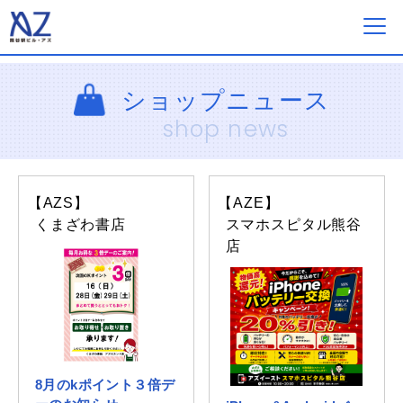
フロアガイド
ショップニュース
shop news
ショップ一覧
【AZS】
【AZE】
イベント&ニュース
くまざわ書店
スマホスピタル熊谷
店
ショップニュース
営業案内・アクセス
8月のkポイント３倍デ
採用情報