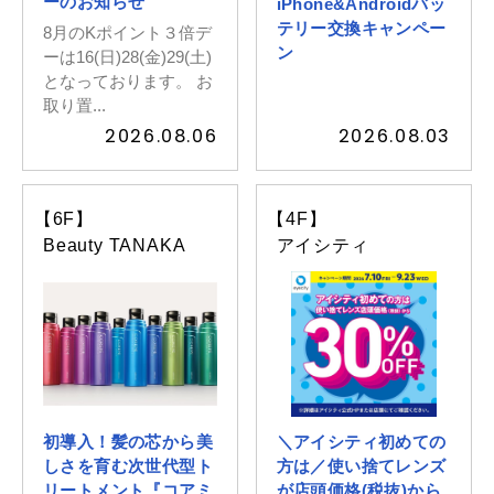
ーのお知らせ
iPhone&Androidバッ
テリー交換キャンペー
8月のKポイント３倍デ
ン
ーは16(日)28(金)29(土)
イベントスケジュール
となっております。 お
取り置...
2026.08.06
2026.08.03
よくある質問
お問い合わせ
【6F】
【4F】
Beauty TANAKA
アイシティ
出店募集
Select Language
▼
会社情報
個人情報保護方針
初導入！髪の芯から美
＼アイシティ初めての
しさを育む次世代型ト
方は／使い捨てレンズ
リートメント『コアミ
が店頭価格(税抜)から